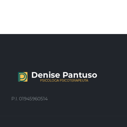
P.I. 01945960514